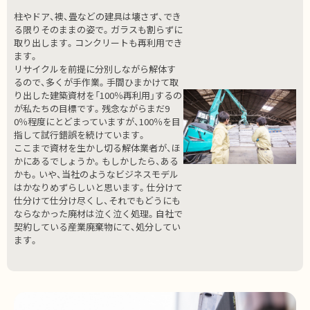
柱やドア、襖、畳などの建具は壊さず、でき
る限りそのままの姿で。ガラスも割らずに
取り出します。コンクリートも再利用でき
ます。
リサイクルを前提に分別しながら解体す
るので、多くが手作業。手間ひまかけて取
り出した建築資材を「100％再利用」するの
が私たちの目標です。残念ながらまだ9
0％程度にとどまっていますが、100％を目
指して試行錯誤を続けています。
ここまで資材を生かし切る解体業者が、ほ
かにあるでしょうか。もしかしたら、ある
かも。いや、当社のようなビジネスモデル
はかなりめずらしいと思います。仕分けて
仕分けて仕分け尽くし、それでもどうにも
ならなかった廃材は泣く泣く処理。自社で
契約している産業廃棄物にて、処分してい
ます。