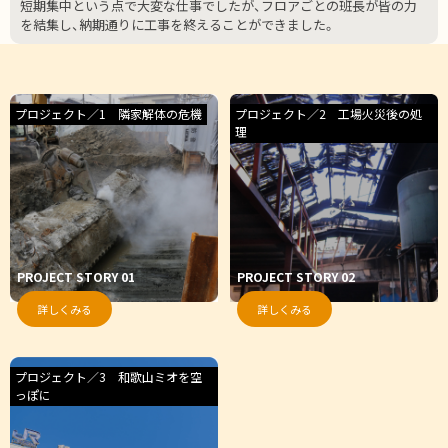
短期集中という点で大変な仕事でしたが、フロアごとの班長が皆の力
を結集し、納期通りに工事を終えることができました。
プロジェクト／1 隣家解体の危機
プロジェクト／2 工場火災後の処
理
PROJECT STORY 01
PROJECT STORY 02
詳しくみる
詳しくみる
プロジェクト／3 和歌山ミオを空
っぽに