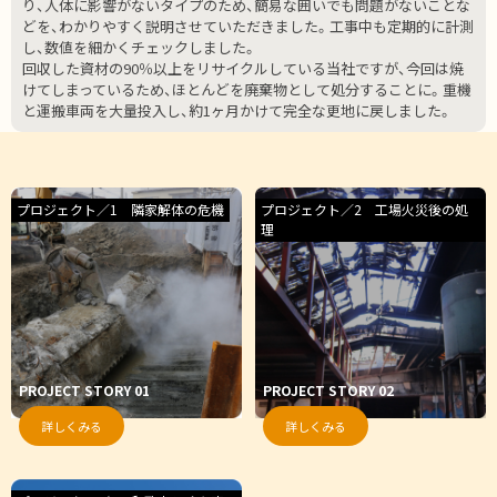
り、人体に影響がないタイプのため、簡易な囲いでも問題がないことな
どを、わかりやすく説明させていただきました。工事中も定期的に計測
し、数値を細かくチェックしました。
回収した資材の90％以上をリサイクルしている当社ですが、今回は焼
けてしまっているため、ほとんどを廃棄物として処分することに。重機
と運搬車両を大量投入し、約1ヶ月かけて完全な更地に戻しました。
プロジェクト／1 隣家解体の危機
プロジェクト／2 工場火災後の処
理
PROJECT STORY 01
PROJECT STORY 02
詳しくみる
詳しくみる