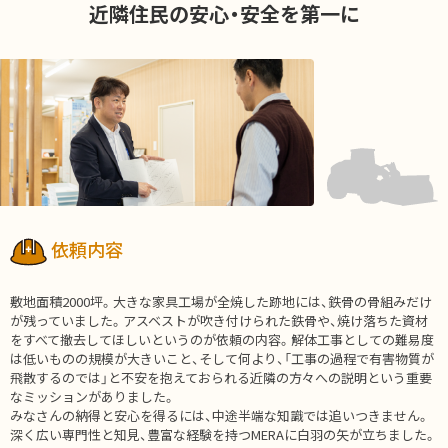
近隣住民の安心・安全を第一に
依頼内容
敷地面積2000坪。大きな家具工場が全焼した跡地には、鉄骨の骨組みだけ
が残っていました。アスベストが吹き付けられた鉄骨や、焼け落ちた資材
をすべて撤去してほしいというのが依頼の内容。解体工事としての難易度
は低いものの規模が大きいこと、そして何より、「工事の過程で有害物質が
飛散するのでは」と不安を抱えておられる近隣の方々への説明という重要
なミッションがありました。
みなさんの納得と安心を得るには、中途半端な知識では追いつきません。
深く広い専門性と知見、豊富な経験を持つMERAに白羽の矢が立ちました。