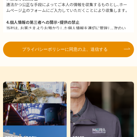
適法かつ公正な手段によってご本人の情報を収集するものとし、ホー
ムページ上のフォームにご入力していただくことにより収集します。
4.個人情報の第三者への開示・提供の禁止
当社は、お客さまよりお預かりした個人情報を適切に管理し、次のい
ずれかに該当する場合を除き、個人情報を第三者に開示いたしませ
ん。
プライバシーポリシーに同意の上、送信する
お客さまの同意がある場合
お客さまが希望されるサービスを行なうために当社が業務を委託
する業者に対して開示する場合
法令に基づき開示することが必要である場合
5.個人情報の安全対策
当社は、個人情報の正確性及び安全性確保のために、セキュリティに万
全の対策を講じています。
6.ご本人の照会
お客さまがご本人の個人情報の照会・修正・削除などをご希望される
場合には、ご本人であることを確認の上、対応させていただきます。
7.法令、規範の遵守と見直し
当社は、保有する個人情報に関して適用される日本の法令、その他規