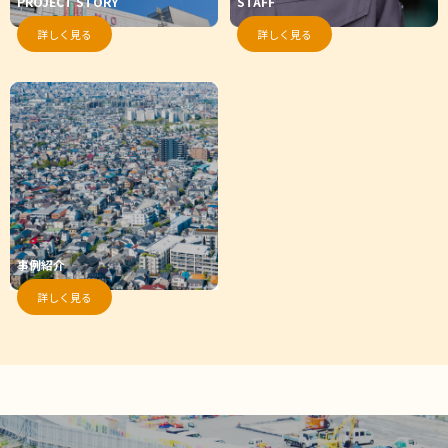
PROJECT STORY
STAFF
範を遵守するとともに、本ポリシーの内容を適宜見直し、その改善に
努めます。
詳しく見る
詳しく見る
事例紹介
詳しく見る