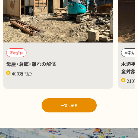
家の解体
空家対
母屋・倉庫・離れの解体
木造平
金対象
400万円台
210
一覧に戻る